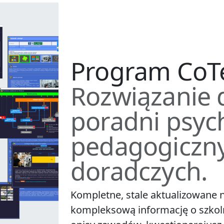
Program CoTe
Rozwiązanie d
poradni psyc
pedagogiczny
doradczych.
Kompletne, stale aktualizowane n
kompleksową informację o szkol