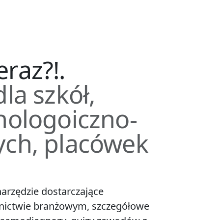
raz?!.
la szkół,
hologoiczno-
ch, placówek
arzędzie dostarczające
nictwie branżowym, szczegółowe