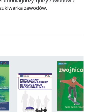
 samodiagnozy, quizy zawodów z
szukiwarka zawodów.