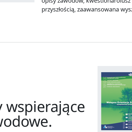
opisy zawodów, kwestionaroiusz
przyszłością, zaawansowana wy
 wspierające
wodowe.