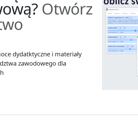
wową?
Otwórz
ctwo
moce dydatktyczne i materiały
radztwa zawodowego dla
ch