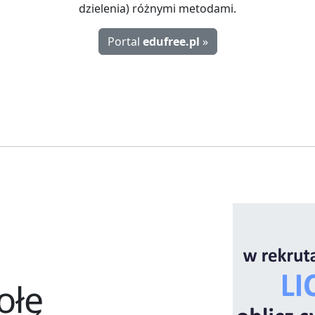
dzielenia) różnymi metodami.
Portal
edufree.pl
»
ołę